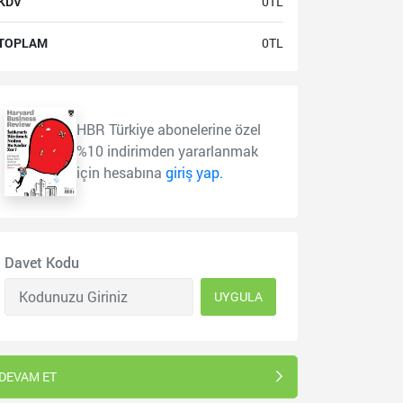
KDV
0TL
TOPLAM
0TL
HBR Türkiye abonelerine özel
%10 indirimden yararlanmak
için hesabına
giriş yap.
Davet Kodu
UYGULA
DEVAM ET