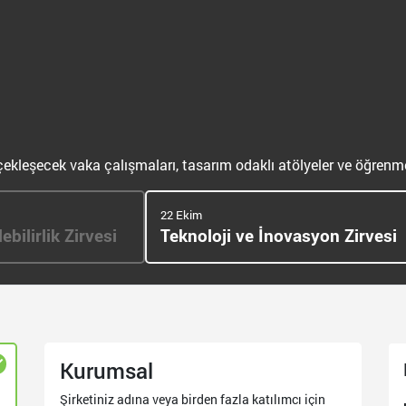
rçekleşecek vaka çalışmaları, tasarım odaklı atölyeler ve öğrenme
22 Ekim
ebilirlik Zirvesi
Teknoloji ve İnovasyon Zirvesi
Kurumsal
Şirketiniz adına veya birden fazla katılımcı için